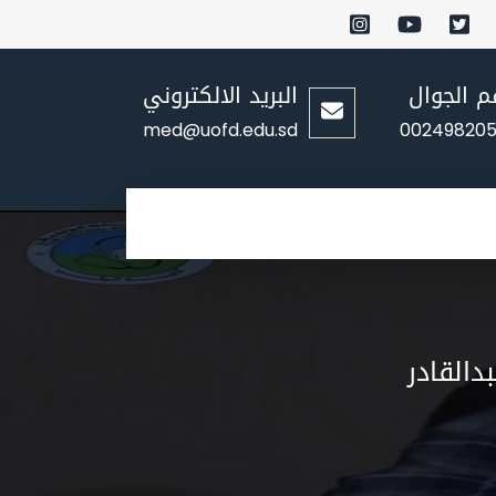
م الجوال
البريد الالكتروني
med@uofd.edu.sd
002498205
دالقادر