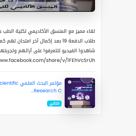
لقاء مميز مع المنسق الأكاديمي لكلية الطب ج
طلاب الدفعة 19 بعد إكمال آخر امتح
شاهدوا الفيديو لتتعرفوا على آرائهم وتجربته
www.facebook.com/share/v/1FEhVcSrUh/
مؤتمر البحث العلمي ntific
Research C...
التالي