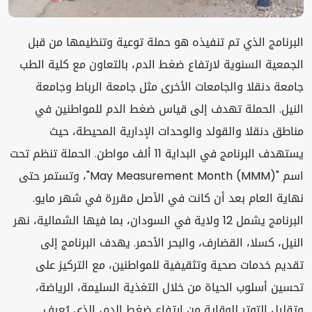
البرنامج الذي تم تنفيذه هو حملة توعية وتنظيمها من قبل
الجمعية السنوية لارتفاع ضغط الدم، بالتعاون مع كلية الطب
جامعة دنقلا والجامعات الأخرى مثل جامعة الرباط وجامعة
النيل. الحملة تهدف إلى قياس ضغط الدم للمواطنين في
مناطق دنقلا والقولد والوحدات الإدارية المحيطة، حيث
يستهدف البرنامج في البداية 11 ألف مواطن. الحملة تنظم تحت
اسم "May Measurement Month (MMM)"، وتستمر حتى
نهاية العام بعد أن كانت في الأصل مقررة في شهر مايو.
البرنامج يشمل 12 ولاية في السودان، بما فيها الشمالية، نهر
النيل، كسلا، القضارف، والبحر الأحمر. يهدف البرنامج إلى
تقديم خدمات صحية وتثقيفية للمواطنين، مع التركيز على
تحسين أسلوب الحياة من خلال التغذية السليمة، الرياضة،
وتقليل التوتر للوقاية من ارتفاع ضغط الدم، الذي يُعرف